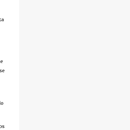
xa
de
se
do
os