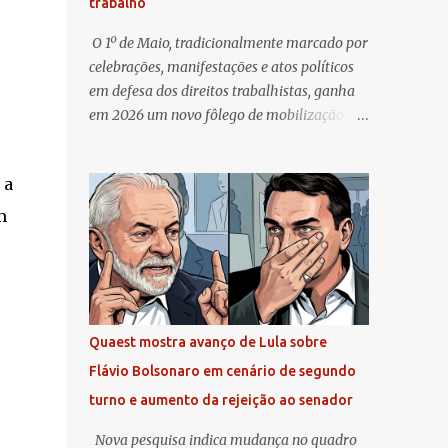
trabalho
O 1º de Maio, tradicionalmente marcado por
celebrações, manifestações e atos políticos
em defesa dos direitos trabalhistas, ganha
em 2026 um novo fôlego de mobilização em
todo o Brasil. Centrais sindicais, frentes
populares e diversas organizações da
 a
sociedade civil organizam uma ampla
agenda de atividades que se estende por
m
capitais e cidades do interior, reunindo
trabalhadores em praças, avenidas e
espaços públicos. No centro das
reivindicações está a luta pelo fim da escala
de trabalho 6×1 e pela redução da jornada
Quaest mostra avanço de Lula sobre
semanal sem diminuição de salários. O
Flávio Bolsonaro em cenário de segundo
movimento deste ano reflete uma
turno e aumento da rejeição ao senador
conjuntura particular. Após anos de debates
sobre precarização do trabalho, crescimento
Nova pesquisa indica mudança no quadro