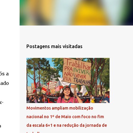
Postagens mais visitadas
ós a
cado
x-
Movimentos ampliam mobilização
nacional no 1º de Maio com foco no fim
o
da escala 6×1 e na redução da jornada de