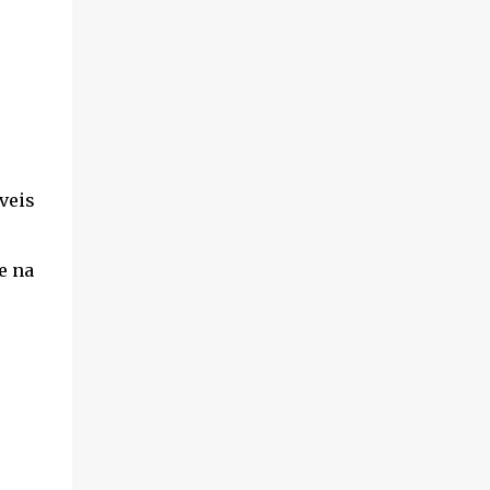
veis
e na