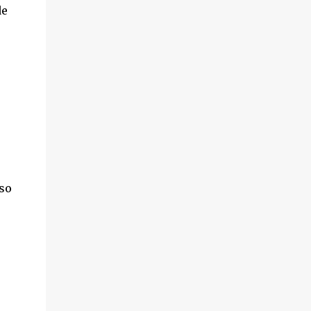
de
so