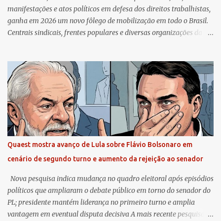
manifestações e atos políticos em defesa dos direitos trabalhistas,
ganha em 2026 um novo fôlego de mobilização em todo o Brasil.
Centrais sindicais, frentes populares e diversas organizações da
sociedade civil organizam uma ampla agenda de atividades que se
estende por capitais e cidades do interior, reunindo trabalhadores
em praças, avenidas e espaços públicos. No centro das
reivindicações está a luta pelo fim da escala de trabalho 6×1 e pela
redução da jornada semanal sem diminuição de salários. O
movimento deste ano reflete uma conjuntura particular. Após anos
de debates sobre precarização do trabalho, crescimento da
informalidade e transformações nas relações laborais, os
trabalhadores voltam às ruas com uma pauta mais consolidada e
Quaest mostra avanço de Lula sobre Flávio Bolsonaro em
articulada nacionalmente. A mobilização também ocorre em meio
cenário de segundo turno e aumento da rejeição ao senador
à tramitação de propostas legislativas que tratam diretamente do
tema, o que amplia o peso político das manifestações. Um novo ...
Nova pesquisa indica mudança no quadro eleitoral após episódios
políticos que ampliaram o debate público em torno do senador do
PL; presidente mantém liderança no primeiro turno e amplia
vantagem em eventual disputa decisiva A mais recente pesquisa