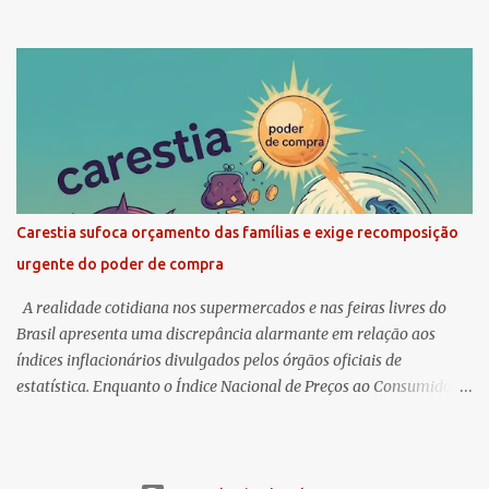
eleitoral divulgada pela Quaest revela uma alteração significativa
na dinâmica da corrida presidencial brasileira. O levantamento
aponta que o presidente Luiz Inácio Lula da Silva ampliou sua
vantagem sobre o senador Flávio Bolsonaro em um eventual
segundo turno, abrindo uma diferença de seis pontos percentuais e
consolidando uma tendência de recuperação observada nos
últimos meses. O estudo também registra um crescimento na
rejeição ao parlamentar do Partido Liberal, que alcançou o maior
índice entre todos os nomes avaliados pela pesquisa. O resultado
Carestia sufoca orçamento das famílias e exige recomposição
surge em um contexto marcado por episódios políticos e
urgente do poder de compra
midiáticos que colocaram Flávio Bolsonaro no centro do debate
público nacional, incluindo a repercussão de áudios envolvendo o
A realidade cotidiana nos supermercados e nas feiras livres do
banq...
Brasil apresenta uma discrepância alarmante em relação aos
índices inflacionários divulgados pelos órgãos oficiais de
estatística. Enquanto o Índice Nacional de Preços ao Consumidor
Amplo (IPCA) tenta equilibrar as variações de diversos setores, a
chamada 'inflação da baixa renda' atinge em cheio o coração da
classe trabalhadora, concentrando-se em itens de primeira